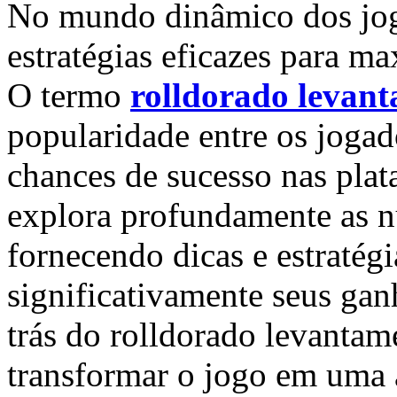
No mundo dinâmico dos jogo
estratégias eficazes para ma
O termo
rolldorado levan
popularidade entre os joga
chances de sucesso nas plat
explora profundamente as n
fornecendo dicas e estraté
significativamente seus gan
trás do rolldorado levantam
transformar o jogo em uma a