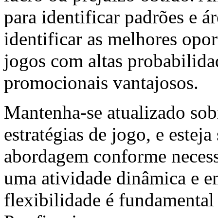
para identificar padrões e á
identificar as melhores opo
jogos com altas probabilid
promocionais vantajosos.
Mantenha-se atualizado sobr
estratégias de jogo, e estej
abordagem conforme necess
uma atividade dinâmica e e
flexibilidade é fundamental