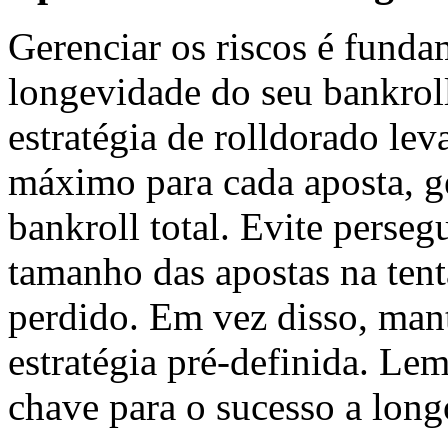
Gerenciar os riscos é fundam
longevidade do seu bankroll
estratégia de rolldorado le
máximo para cada aposta, g
bankroll total. Evite perseg
tamanho das apostas na tent
perdido. Em vez disso, mant
estratégia pré-definida. Lem
chave para o sucesso a long