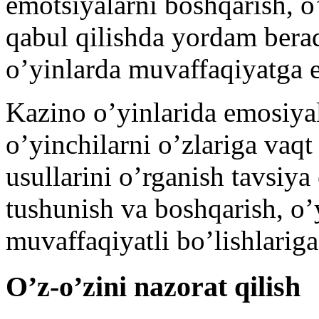
emotsiyalarni boshqarish, o
qabul qilishda yordam berad
o’yinlarda muvaffaqiyatga 
Kazino o’yinlarida emosiyal
o’yinchilarni o’zlariga vaqt
usullarini o’rganish tavsiya 
tushunish va boshqarish, o’
muvaffaqiyatli bo’lishlarig
O’z-o’zini nazorat qilish