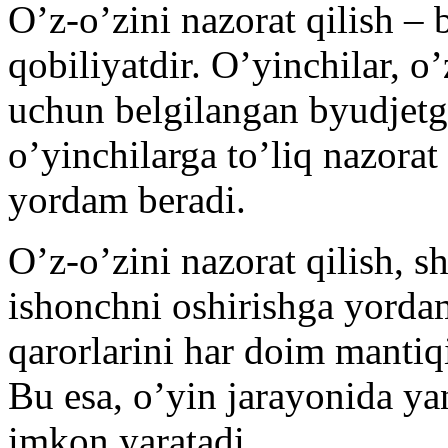
O’z-o’zini nazorat qilish –
qobiliyatdir. O’yinchilar, o’
uchun belgilangan byudjetga 
o’yinchilarga to’liq nazorat
yordam beradi.
O’z-o’zini nazorat qilish, 
ishonchni oshirishga yordam
qarorlarini har doim mantiqi
Bu esa, o’yin jarayonida ya
imkon yaratadi.