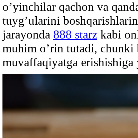
o’yinchilar qachon va qanda
tuyg’ularini boshqarishlarin
jarayonda
888 starz
kabi on
muhim o’rin tutadi, chunki 
muvaffaqiyatga erishishiga