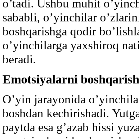
o’tadi. Ushbu muhit o’yinch
sababli, o’yinchilar o’zlarin
boshqarishga qodir bo’lishl
o’yinchilarga yaxshiroq nat
beradi.
Emotsiyalarni boshqaris
O’yin jarayonida o’yinchila
boshdan kechirishadi. Yutg
paytda esa g’azab hissi yu