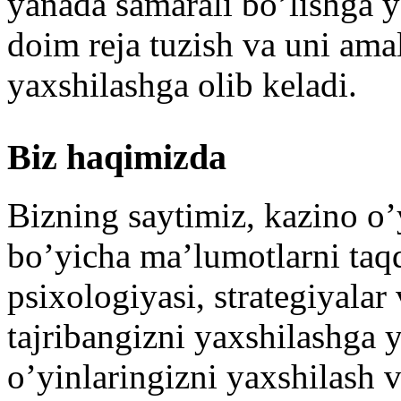
yanada samarali bo’lishga 
doim reja tuzish va uni amal
yaxshilashga olib keladi.
Biz haqimizda
Bizning saytimiz, kazino o’
bo’yicha ma’lumotlarni taqd
psixologiyasi, strategiyalar
tajribangizni yaxshilashga 
o’yinlaringizni yaxshilash 