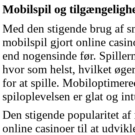
Mobilspil og tilgængeligh
Med den stigende brug af s
mobilspil gjort online casi
end nogensinde før. Spiller
hvor som helst, hvilket øge
for at spille. Mobiloptimere
spiloplevelsen er glat og int
Den stigende popularitet af
online casinoer til at udvik