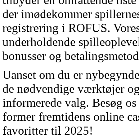
der imødekommer spillerne
registrering i ROFUS. Vores
underholdende spilleoplevel
bonusser og betalingsmetod
Uanset om du er nybegynder e
de nødvendige værktøjer og 
informerede valg. Besøg os 
former fremtidens online ca
favoritter til 2025!