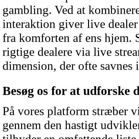
gambling. Ved at kombiner
interaktion giver live deale
fra komforten af ens hjem.
rigtige dealere via live stre
dimension, der ofte savnes i 
Besøg os for at udforske 
På vores platform stræber vi
gennem den hastigt udviklen
tilbyder en omfattende liste