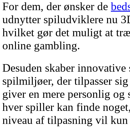
For dem, der ønsker de
beds
udnytter spiludviklere nu 3D
hvilket gør det muligt at tr
online gambling.
Desuden skaber innovative
spilmiljøer, der tilpasser si
giver en mere personlig og 
hver spiller kan finde noget
niveau af tilpasning vil kun