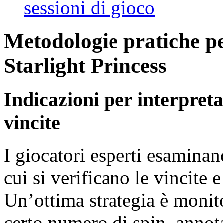
sessioni di gioco
Metodologie pratiche per
Starlight Princess
Indicazioni per interpretar
vincite
I giocatori esperti esaminan
cui si verificano le vincite e
Un’ottima strategia è monito
certo numero di spin, annota