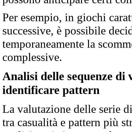
Per esempio, in giochi carat
successive, è possibile deci
temporaneamente la scommes
complessive.
Analisi delle sequenze di 
identificare pattern
La valutazione delle serie di
tra casualità e pattern più st