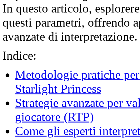
In questo articolo, esplorer
questi parametri, offrendo a
avanzate di interpretazione.
Indice:
Metodologie pratiche per a
Starlight Princess
Strategie avanzate per val
giocatore (RTP)
Come gli esperti interpret