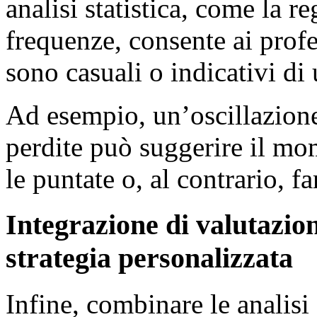
analisi statistica, come la re
frequenze, consente ai profes
sono casuali o indicativi di
Ad esempio, un’oscillazione 
perdite può suggerire il mo
le puntate o, al contrario, f
Integrazione di valutazion
strategia personalizzata
Infine, combinare le analisi