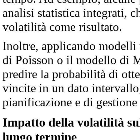
analisi statistica integrati,
volatilità come risultato.
Inoltre, applicando modelli
di Poisson o il modello di 
predire la probabilità di ot
vincite in un dato intervallo
pianificazione e di gestione 
Impatto della volatilità s
lungo termine