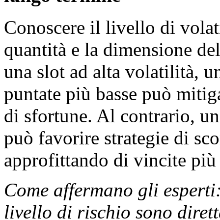
Conoscere il livello di volat
quantità e la dimensione de
una slot ad alta volatilità,
puntate più basse può mitiga
di sfortune. Al contrario, u
può favorire strategie di s
approfittando di vincite più
Come affermano gli esperti:
livello di rischio sono dire