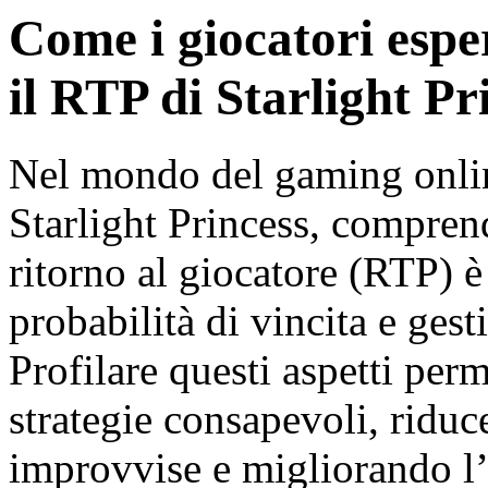
Come i giocatori esper
il RTP di Starlight Pr
Nel mondo del gaming onlin
Starlight Princess, comprende
ritorno al giocatore (RTP) è
probabilità di vincita e gest
Profilare questi aspetti perm
strategie consapevoli, riduce
improvvise e migliorando l’