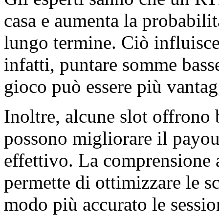
casa e aumenta la probabilità
lungo termine. Ciò influisce
infatti, puntare somme basse
gioco può essere più vanta
Inoltre, alcune slot offrono
possono migliorare il payo
effettivo. La comprensione a
permette di ottimizzare le s
modo più accurato le sessio