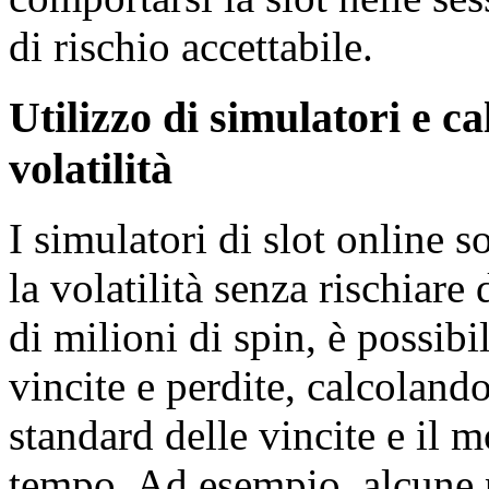
di rischio accettabile.
Utilizzo di simulatori e cal
volatilità
I simulatori di slot online 
la volatilità senza rischiare
di milioni di spin, è possibi
vincite e perdite, calcolan
standard delle vincite e il m
tempo. Ad esempio, alcune 