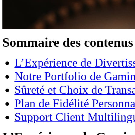
Sommaire des contenus
L’Expérience de Diverti
Notre Portfolio de Gami
Sûreté et Choix de Trans
Plan de Fidélité Personna
Support Client Multiling