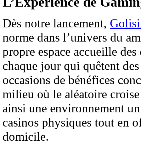
L’Expérience de Gamin
Dès notre lancement,
Golis
norme dans l’univers du a
propre espace accueille des d
chaque jour qui quêtent des 
occasions de bénéfices conc
milieu où le aléatoire crois
ainsi une environnement uni
casinos physiques tout en of
domicile.