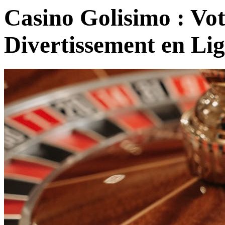
Casino Golisimo : Vot
Divertissement en Lig