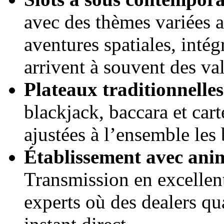
avec des thèmes variées a
aventures spatiales, intég
arrivent à souvent des val
Plateaux traditionnelles
blackjack, baccara et cart
ajustées à l’ensemble les
Établissement avec anim
Transmission en excellent
experts où des dealers qu