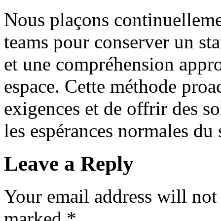
Nous plaçons continuelleme
teams pour conserver un st
et une compréhension appro
espace. Cette méthode proac
exigences et de offrir des s
les espérances normales du 
Leave a Reply
Your email address will not
marked
*