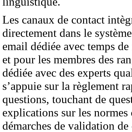
linguistique.
Les canaux de contact intèg
directement dans le système
email dédiée avec temps de 
et pour les membres des ran
dédiée avec des experts qual
s’appuie sur la règlement r
questions, touchant de ques
explications sur les normes 
démarches de validation de