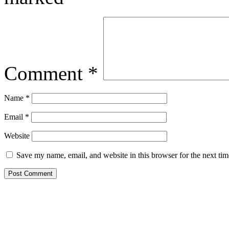
Comment
*
Name
*
Email
*
Website
Save my name, email, and website in this browser for the next ti