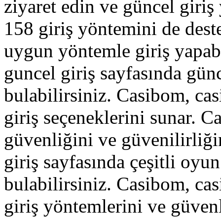
ziyaret edin ve güncel giri
158 giriş yöntemini de dest
uygun yöntemle giriş yapab
guncel giriş sayfasında günc
bulabilirsiniz. Casibom, cas
giriş seçeneklerini sunar. 
güvenliğini ve güvenilirliğ
giriş sayfasında çeşitli oyun
bulabilirsiniz. Casibom, ca
giriş yöntemlerini ve güvenl