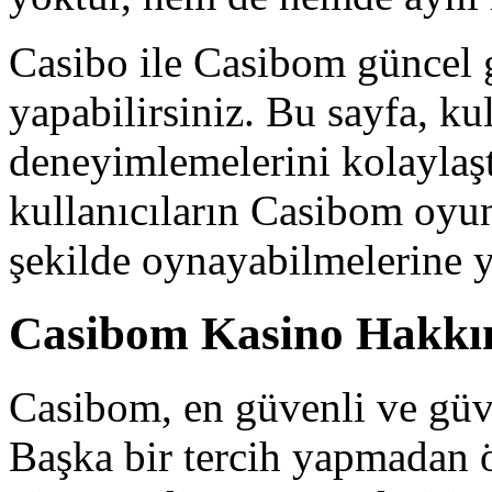
Casibo ile Casibom güncel gi
yapabilirsiniz. Bu sayfa, ku
deneyimlemelerini kolaylaştı
kullanıcıların Casibom oyun
şekilde oynayabilmelerine y
Casibom Kasino Hakkın
Casibom, en güvenli ve güven
Başka bir tercih yapmadan ö