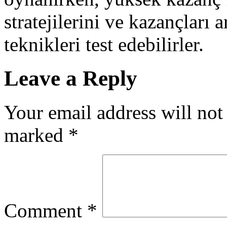
stratejilerini ve kazançları 
teknikleri test edebilirler.
Leave a Reply
Your email address will not
marked
*
Comment
*