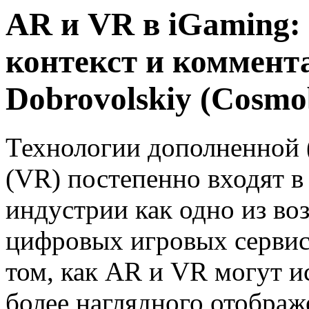
AR и VR в iGaming:
контекст и коммент
Dobrovolskiy (Cosmo
Технологии дополненной 
(VR) постепенно входят в
индустрии как одно из в
цифровых игровых сервисо
том, как AR и VR могут и
более наглядного отображ