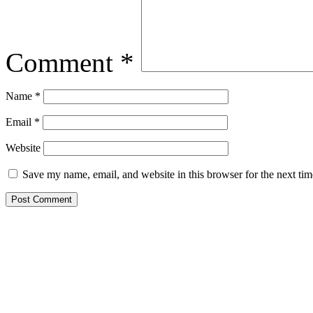
Comment
*
Name
*
Email
*
Website
Save my name, email, and website in this browser for the next ti