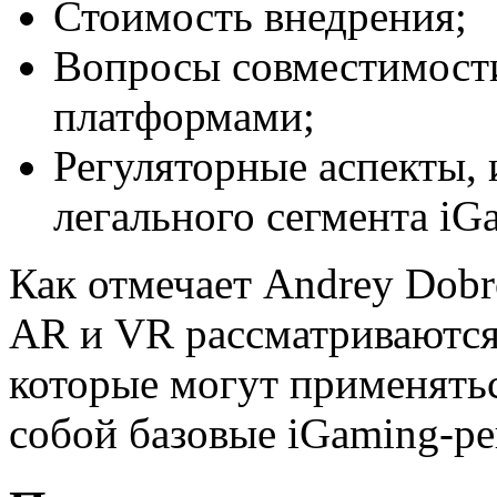
Стоимость внедрения;
Вопросы совместимост
платформами;
Регуляторные аспекты,
легального сегмента iG
Как отмечает Andrey Dobro
AR и VR рассматриваются
которые могут применять
собой базовые iGaming-р