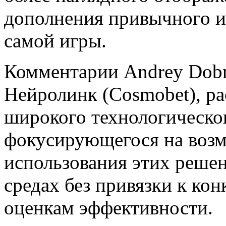
дополнения привычного и
самой игры.
Комментарии Andrey Dobr
Нейролинк (Cosmobet), ра
широкого технологическо
фокусирующегося на возм
использования этих реше
средах без привязки к ко
оценкам эффективности.