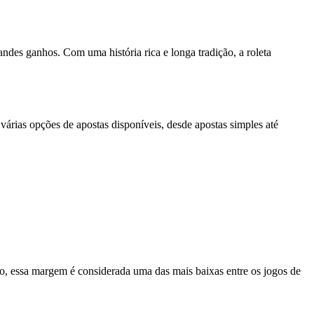
ndes ganhos. Com uma história rica e longa tradição, a roleta
árias opções de apostas disponíveis, desde apostas simples até
o, essa margem é considerada uma das mais baixas entre os jogos de