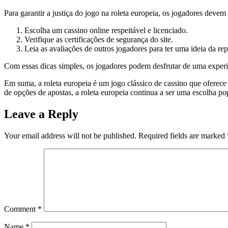
Para garantir a justiça do jogo na roleta europeia, os jogadores devem
Escolha um cassino online respeitável e licenciado.
Verifique as certificações de segurança do site.
Leia as avaliações de outros jogadores para ter uma ideia da re
Com essas dicas simples, os jogadores podem desfrutar de uma experiên
Em suma, a roleta europeia é um jogo clássico de cassino que ofere
de opções de apostas, a roleta europeia continua a ser uma escolha po
Leave a Reply
Your email address will not be published.
Required fields are marked
Comment
*
Name
*