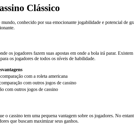
assino Clássico
 mundo, conhecido por sua emocionante jogabilidade e potencial de gra
ionante.
de os jogadores fazem suas apostas em onde a bola irá parar. Existem v
para os jogadores de todos os níveis de habilidade.
svantagens
 comparação com a roleta americana
comparação com outros jogos de cassino
 com outros jogos de cassino
que o cassino tem uma pequena vantagem sobre os jogadores. No entant
gadores que buscam maximizar seus ganhos.