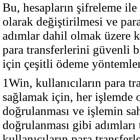
Bu, hesapların şifreleme ile
olarak değiştirilmesi ve par
adımlar dahil olmak üzere k
para transferlerini güvenli b
için çeşitli ödeme yöntemle
1Win, kullanıcıların para tr
sağlamak için, her işlemde 
doğrulanması ve işlemin sah
doğrulanması gibi adımları 
kullanıcıların para transfer