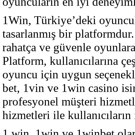
oyuncuların en iyi deneyimle
1Win, Türkiye’deki oyuncula
tasarlanmış bir platformdur. 
rahatça ve güvenle oyunlara 
Platform, kullanıcılarına çeş
oyuncu için uygun seçenekl
bet, 1vin ve 1win casino isi
profesyonel müşteri hizmetle
hizmetleri ile kullanıcıların 
1 win, 1win ve 1winbet olar