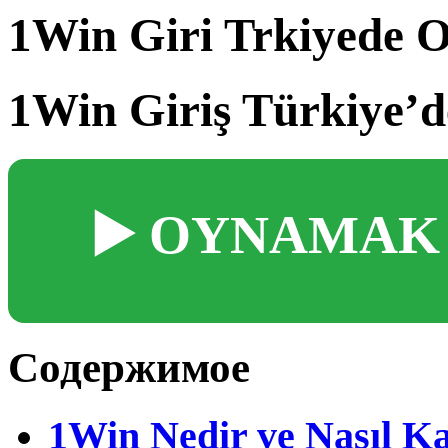
1Win Giri Trkiyede O
1Win Giriş Türkiye’d
▶️ OYNAMAK
Содержимое
1Win Nedir ve Nasıl K