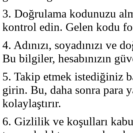
3. Doğrulama kodunuzu alma
kontrol edin. Gelen kodu for
4. Adınızı, soyadınızı ve do
Bu bilgiler, hesabınızın güve
5. Takip etmek istediğiniz b
girin. Bu, daha sonra para 
kolaylaştırır.
6. Gizlilik ve koşulları kab