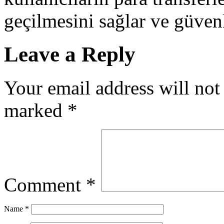
geçilmesini sağlar ve güvenl
Leave a Reply
Your email address will not
marked
*
Comment
*
Name
*