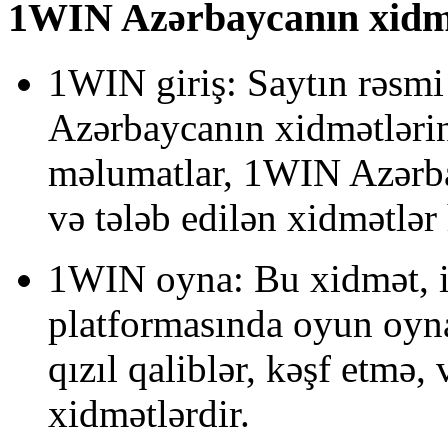
1WIN Azərbaycanın xidm
1WIN giriş: Saytın rəsmi
Azərbaycanın xidmətlərin
məlumatlar, 1WIN Azərba
və tələb edilən xidmətlər
1WIN oyna: Bu xidmət, i
platformasında oyun oyn
qızıl qaliblər, kəşf etmə,
xidmətlərdir.