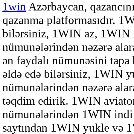
1win
Azərbaycan, qazancını 
qazanma platformasıdır. 1W
bilərsiniz, 1WIN az, 1WIN
nümunələrindən nəzərə alar
ən faydalı nümunəsini tapa 
əldə edə bilərsiniz, 1WIN 
nümunələrindən nəzərə alara
təqdim edirik. 1WIN aviat
nümunələrindən 1WIN indi
saytından 1WIN yukle və 1