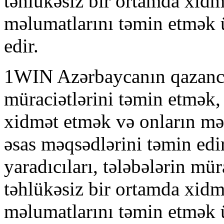
təhlükəsiz bir ortamda xidm
məlumatlarını təmin etmək 
edir.
1WIN Azərbaycanın qazancı v
müraciətlərini təmin etmək,
xidmət etmək və onların mə
əsas məqsədlərini təmin ed
yaradıcıları, tələbələrin mür
təhlükəsiz bir ortamda xidm
məlumatlarını təmin etmək 