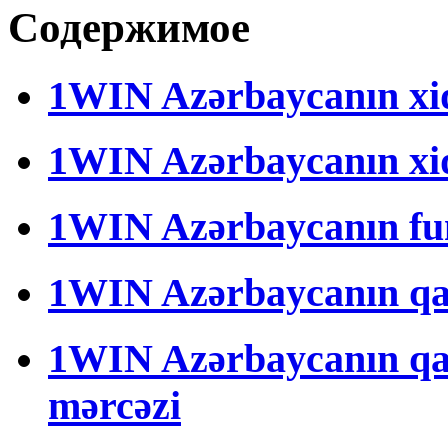
Содержимое
1WIN Azərbaycanın xidm
1WIN Azərbaycanın xi
1WIN Azərbaycanın fun
1WIN Azərbaycanın qaz
1WIN Azərbaycanın qar
mərcəzi