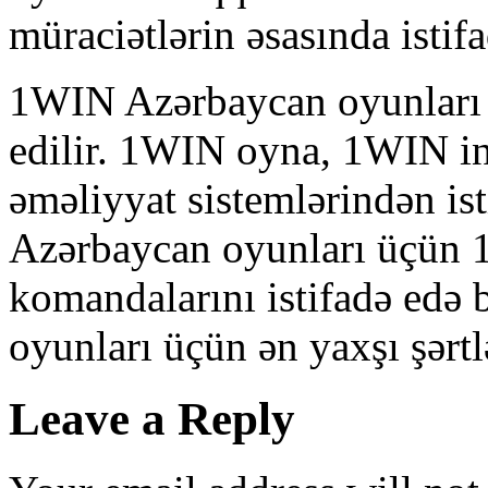
müraciətlərin əsasında istif
1WIN Azərbaycan oyunları ü
edilir. 1WIN oyna, 1WIN i
əməliyyat sistemlərindən is
Azərbaycan oyunları üçün 
komandalarını istifadə edə
oyunları üçün ən yaxşı şərtlə
Leave a Reply