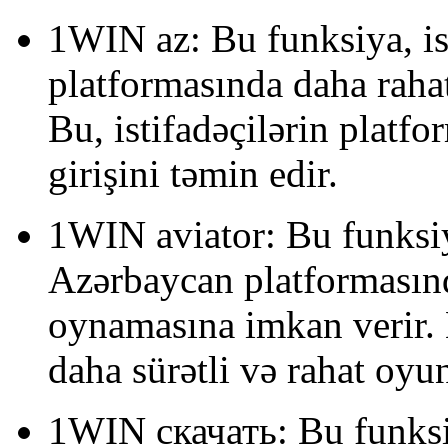
1WIN az: Bu funksiya, i
platformasında daha rahat 
Bu, istifadəçilərin platfo
girişini təmin edir.
1WIN aviator: Bu funksiy
Azərbaycan platformasınd
oynamasına imkan verir. B
daha sürətli və rahat oy
1WIN скачать: Bu funksi