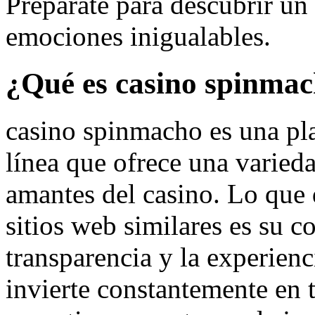
Prepárate para descubrir un
emociones inigualables.
¿Qué es casino spinmach
casino spinmacho es una pla
línea que ofrece una varied
amantes del casino. Lo que 
sitios web similares es su 
transparencia y la experienc
invierte constantemente en 