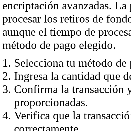
encriptación avanzadas. La 
procesar los retiros de fond
aunque el tiempo de proces
método de pago elegido.
Selecciona tu método de 
Ingresa la cantidad que de
Confirma la transacción y
proporcionadas.
Verifica que la transacci
correctamente.