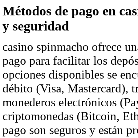
Métodos de pago en ca
y seguridad
casino spinmacho ofrece un
pago para facilitar los depós
opciones disponibles se encu
débito (Visa, Mastercard), t
monederos electrónicos (PayP
criptomonedas (Bitcoin, Et
pago son seguros y están pr