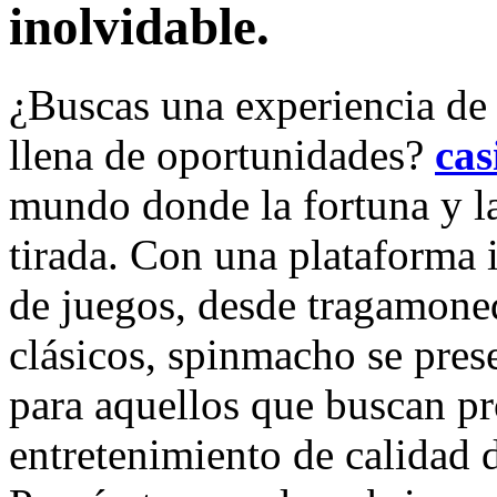
inolvidable.
¿Buscas una experiencia de
llena de oportunidades?
cas
mundo donde la fortuna y la
tirada. Con una plataforma 
de juegos, desde tragamone
clásicos, spinmacho se pres
para aquellos que buscan pro
entretenimiento de calidad 