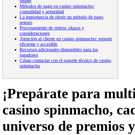
online
Métodos de pago en casino spinmacho:
comodidad y seguridad
La importancia de elegir un método de pago
seguro
Procesamiento de retiros: plazos y
consideraciones
Atención al cliente en casino spinmacho: soporte
eficiente y accesible
Recursos adicionales disponibles para los
jugadores
Cómo contactar con el soporte técnico de casino
spinmacho
¡Prepárate para mult
casino spinmacho, cad
universo de premios y