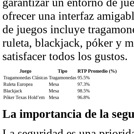
garantizar un entorno de ju
ofrecer una interfaz amigabl
de juegos incluye tragamone
ruleta, blackjack, póker y 
satisfacer todos los gustos.
Juego
Tipo
RTP Promedio (%)
Tragamonedas Clásicas
Tragamonedas
95.5%
Ruleta Europea
Mesa
97.3%
Blackjack
Mesa
98.5%
Póker Texas Hold’em
Mesa
96.8%
La importancia de la segu
La seguridad es una priorid