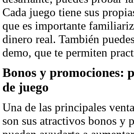
Cada juego tiene sus propias
que es importante familiariz
dinero real. También puede
demo, que te permiten practi
Bonos y promociones: p
de juego
Una de las principales vent
son sus atractivos bonos y 