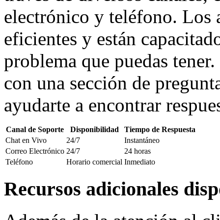
electrónico y teléfono. Los
eficientes y están capacitad
problema que puedas tener.
con una sección de pregunt
ayudarte a encontrar respue
Canal de Soporte
Disponibilidad
Tiempo de Respuesta
Chat en Vivo
24/7
Instantáneo
Correo Electrónico
24/7
24 horas
Teléfono
Horario comercial
Inmediato
Recursos adicionales disp