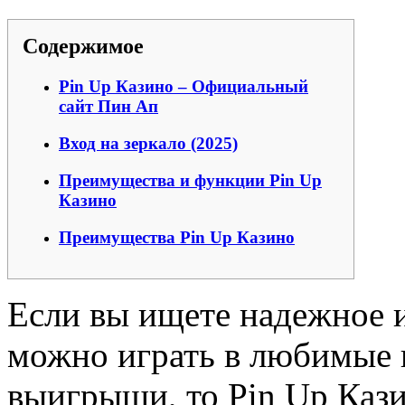
Содержимое
Pin Up Казино – Официальный
сайт Пин Ап
Вход на зеркало (2025)
Преимущества и функции Pin Up
Казино
Преимущества Pin Up Казино
Если вы ищете надежное и
можно играть в любимые 
выигрыши, то Pin Up Кази