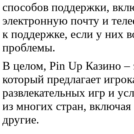
способов поддержки, вклю
электронную почту и тел
к поддержке, если у них 
проблемы.
В целом, Pin Up Казино –
который предлагает игро
развлекательных игр и усл
из многих стран, включая
другие.