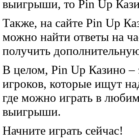
выигрыши, то Pin Up Кази
Также, на сайте Pin Up Ка
можно найти ответы на ча
получить дополнительную
В целом, Pin Up Казино –
игроков, которые ищут на
где можно играть в любим
выигрыши.
Начните играть сейчас!