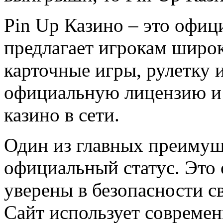
Pin Up Казино – это офиц
предлагает игрокам широк
карточные игры, рулетку 
официальную лицензию и 
казино в сети.
Один из главных преимуще
официальный статус. Это 
уверены в безопасности 
Сайт использует современ