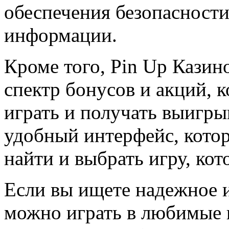
обеспечения безопасности
информации.
Кроме того, Pin Up Казин
спектр бонусов и акций, 
играть и получать выигры
удобный интерфейс, котор
найти и выбрать игру, кот
Если вы ищете надежное и
можно играть в любимые 