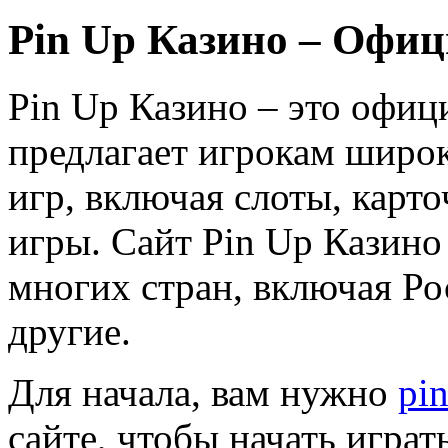
Pin Up Казино – Офи
Pin Up Казино – это офиц
предлагает игрокам широк
игр, включая слоты, карт
игры. Сайт Pin Up Казино
многих стран, включая Ро
другие.
Для начала, вам нужно
pi
сайте, чтобы начать играт