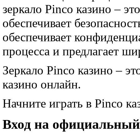
зеркало Pinco казино – эт
обеспечивает безопаснос
обеспечивает конфиденци
процесса и предлагает ши
Зеркало Pinco казино – эт
казино онлайн.
Начните играть в Pinco ка
Вход на официальный 