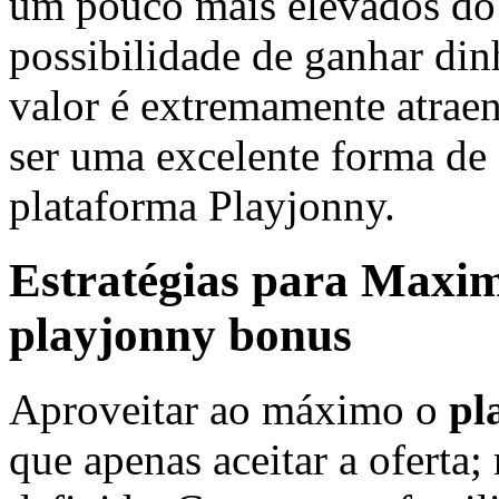
um pouco mais elevados do 
possibilidade de ganhar din
valor é extremamente atraen
ser uma excelente forma de 
plataforma Playjonny.
Estratégias para Maxi
playjonny bonus
Aproveitar ao máximo o
pl
que apenas aceitar a oferta;