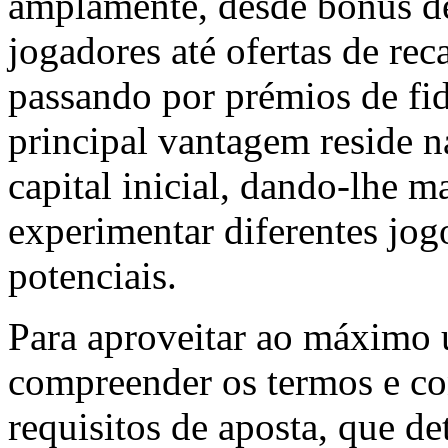
amplamente, desde bónus d
jogadores até ofertas de reca
passando por prémios de fi
principal vantagem reside 
capital inicial, dando-lhe m
experimentar diferentes jo
potenciais.
Para aproveitar ao máximo
compreender os termos e con
requisitos de aposta, que d