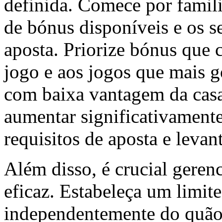
definida. Comece por famili
de bónus disponíveis e os se
aposta. Priorize bónus que 
jogo e aos jogos que mais g
com baixa vantagem da casa
aumentar significativamente
requisitos de aposta e levan
Além disso, é crucial geren
eficaz. Estabeleça um limite
independentemente do quão 