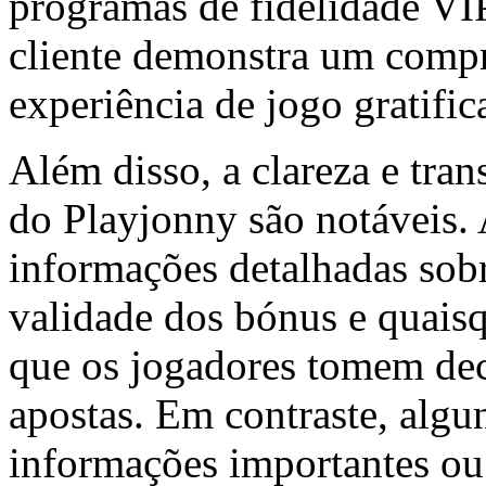
programas de fidelidade VI
cliente demonstra um comp
experiência de jogo gratific
Além disso, a clareza e tra
do Playjonny são notáveis. 
informações detalhadas sobr
validade dos bónus e quaisq
que os jogadores tomem dec
apostas. Em contraste, alg
informações importantes ou 