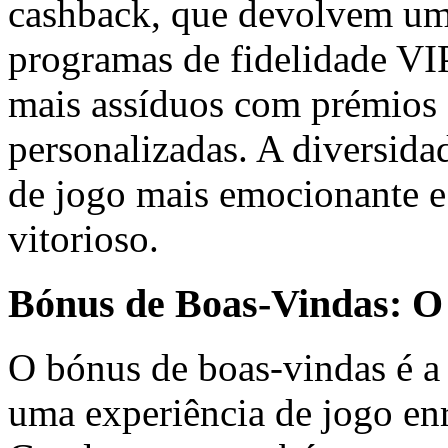
cashback, que devolvem uma
programas de fidelidade VI
mais assíduos com prémios e
personalizadas. A diversida
de jogo mais emocionante e 
vitorioso.
Bónus de Boas-Vindas: O 
O bónus de boas-vindas é a 
uma experiência de jogo en