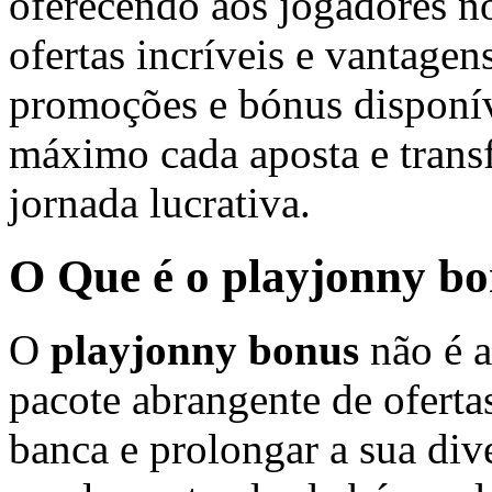
oferecendo aos jogadores n
ofertas incríveis e vantagen
promoções e bónus disponíve
máximo cada aposta e trans
jornada lucrativa.
O Que é o playjonny b
O
playjonny bonus
não é 
pacote abrangente de oferta
banca e prolongar a sua div