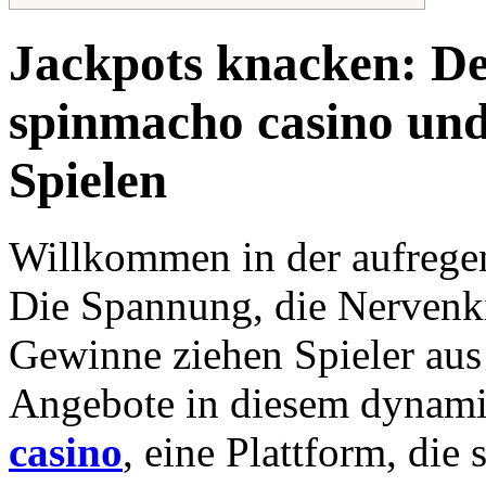
Jackpots knacken: D
spinmacho casino und
Spielen
Willkommen in der aufrege
Die Spannung, die Nervenki
Gewinne ziehen Spieler aus 
Angebote in diesem dynami
casino
, eine Plattform, die 