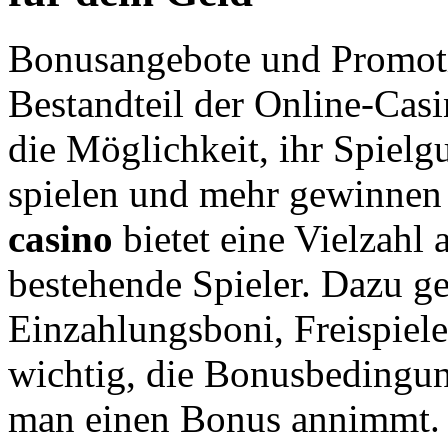
Bonusangebote und Promoti
Bestandteil der Online-Casi
die Möglichkeit, ihr Spielg
spielen und mehr gewinnen
casino
bietet eine Vielzahl
bestehende Spieler. Dazu 
Einzahlungsboni, Freispiel
wichtig, die Bonusbedingung
man einen Bonus annimmt.