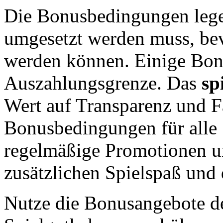
Die Bonusbedingungen legen
umgesetzt werden muss, be
werden können. Einige Bon
Auszahlungsgrenze. Das
sp
Wert auf Transparenz und Fai
Bonusbedingungen für alle 
regelmäßige Promotionen un
zusätzlichen Spielspaß und 
Nutze die Bonusangebote 