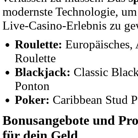
modernste Technologie, um 
Live-Casino-Erlebnis zu ge
Roulette:
Europäisches, 
Roulette
Blackjack:
Classic Black
Ponton
Poker:
Caribbean Stud P
Bonusangebote und Pro
für dein Geld