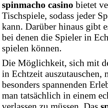
spinmacho casino
bietet ve
Tischspiele, sodass jeder Sp
kann. Darüber hinaus gibt 
bei denen die Spieler in Ec
spielen können.
Die Möglichkeit, sich mit 
in Echtzeit auszutauschen,
besonders spannenden Erlebn
man tatsächlich in einem e
verlassen zu müssen. Das
s