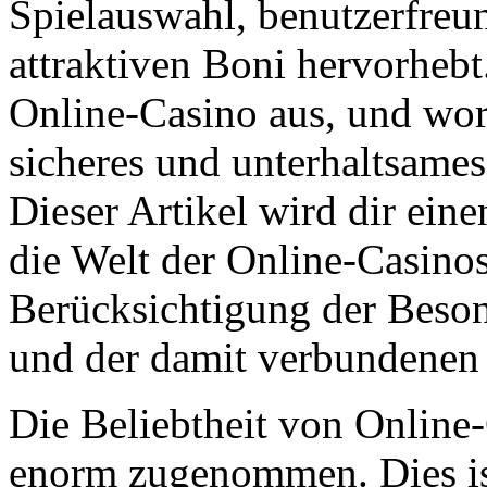
Spielauswahl, benutzerfreu
attraktiven Boni hervorheb
Online-Casino aus, und wor
sicheres und unterhaltsames
Dieser Artikel wird dir ein
die Welt der Online-Casino
Berücksichtigung der Beso
und der damit verbundenen
Die Beliebtheit von Online-
enorm zugenommen. Dies ist