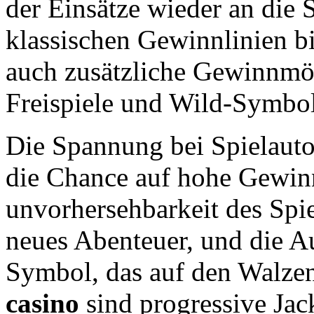
der Einsätze wieder an die 
klassischen Gewinnlinien b
auch zusätzliche Gewinnmög
Freispiele und Wild-Symbol
Die Spannung bei Spielauto
die Chance auf hohe Gewinn
unvorhersehbarkeit des Spie
neues Abenteuer, und die A
Symbol, das auf den Walzen
casino
sind progressive Jac