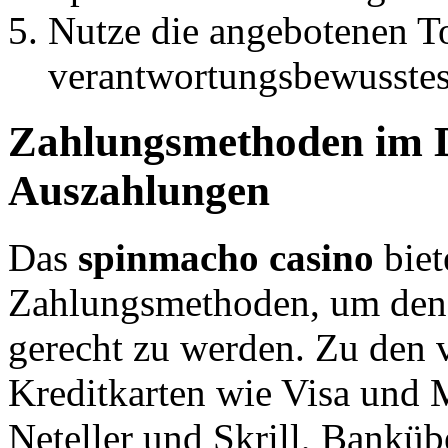
Nutze die angebotenen To
verantwortungsbewusstes
Zahlungsmethoden im D
Auszahlungen
Das
spinmacho casino
biet
Zahlungsmethoden, um den B
gerecht zu werden. Zu den 
Kreditkarten wie Visa und 
Neteller und Skrill, Bank