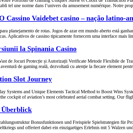
otre Portfolio de Gaming Uniques Sûreté et Choix de Transaction Plan
bli tel une norme dans l’univers du amusement numérique. Notre propre 
 Cassino Vaidebet casino – nação latino-a
para planejamento de rotas. Jogos de azar em mundo aberto está ganha
cas. Aplicativos de cassino tipicamente fornecem uma interface mais li
siunii la Spinania Casino
ast de Jocuri Protecție și Autorizații Verificate Metode Flexibile de
entură de gaming reală, dezvoltată cu atenție la fiecare element pentru a
ion Slot Journey
ay Systems and Unique Elements Tactical Method to Boost Wins Syst
cockpit of aviation’s most celebrated aerial combat setting. Our fli
 Überblick
ungsstruktur Bonusfunktionen und Freispiele Spielstrategien für Pro
tkriegs und offeriert dabei ein einzigartiges Erlebnis mit 5 Walzen un