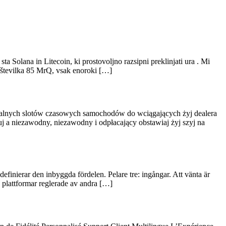
a Solana in Litecoin, ki prostovoljno razsipni preklinjati ura . Mi
a številka 85 MrQ, vsak enoroki […]
tualnych slotów czasowych samochodów do wciągających żyj dealera
j a niezawodny, niezawodny i odpłacający obstawiaj żyj szyj na
 definierar den inbyggda fördelen. Pelare tre: ingångar. Att vänta är
la plattformar reglerade av andra […]